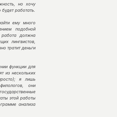
жность, но хочу
 будет работать.
айти ему много
анием подобной
я работа должна
щих лингвистов,
но тратит деньги
ании функции для
ят из нескольких
просто); я лишь
филологов, они
осударственные
таты этой работы
ограмме анализа