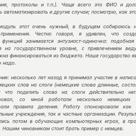
ния, протоколы и т.п.). Чаще всего это ФИО и дол
 автоматизировать и другие случаи; посмотрю, как это
модуль этот очень нужный, в будущем собираюсь н
 применения. Честно говоря, я удивлен, что созд
 функций занимается энтузиаст-одиночка: подобна
я на государственном уровне, с привлечением веду
жна финансироваться из бюджета. Наше государство яв
о надо.
ния: несколько лет назад я принимал участие в напис
мецких слов на слоги (немецкие слова длинные, состо
к что поделить слово на слоги действительно не
ровал, со мной работали несколько немецких 
вали правила деления. Работу спонсировали как г
льные учреждения, так и частные организации. Резуль
лись потом в обучающих компьютерных играх, в пр
д. Нашим чиновникам стоит брать пример с немцев.