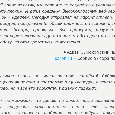
 давно заметил, что если что-то создаётся с удовольс
ыть плохим. И даже средним. Высококлассный веб-сер
он - идеален. Сегодня отправлял на http://morpher.ru
городов, праздников (в общей сложности, несколько т
ётко, быстро, правильно. Всё проверить, разумее
 проверки оказалось достаточно, чтобы сделать выво
аботу, причём грамотно и качественно.
Андрей Сырокомский, в
dalion.ru
> Сервис выбора по
льшие планы на использование подобной библи
 функция поиска в программе-энциклопедии; в тексте 
ово, но и все его варианты, в разных падежах.
ех программах, что делаю на заказ, часто возникае
ть введенное пользователем слово или слово
еского заполнения шаблона какого-нибудь докум