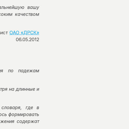
альнейшую вашу
соким качеством
мист
ОАО «ДРСК»
06.05.2012
ния по падежам
тря на длинные и
словаря, где в
ось формировать
ажения содержат