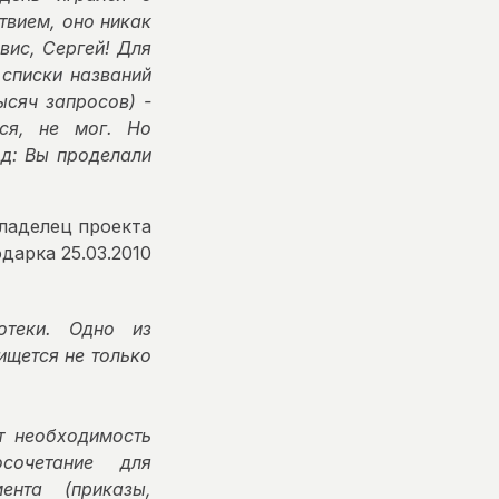
твием, оно никак
вис, Сергей! Для
 списки названий
ысяч запросов) -
тся, не мог. Но
д: Вы проделали
ладелец проекта
дарка 25.03.2010
отеки. Одно из
ищется не только
т необходимость
сочетание для
ента (приказы,