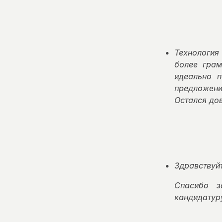
Технология
более грам
идеально п
предложени
Остался до
Здравствуйт
Спасибо з
кандидатуру