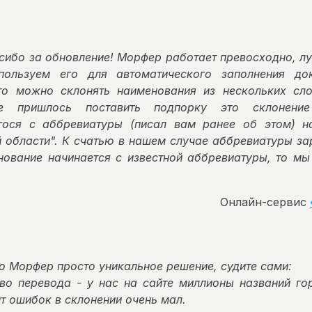
асибо за обновление! Морфер работает превосходно, л
пользуем его для автоматического заполнения до
то можно склонять наименования из нескольких сло
е пришлось поставить подпорку это склонение
гося с аббревиатуры (писал вам ранее об этом) н
 области". К счатью в нашем случае аббревиатуры за
нование начинается с известной аббревиатуры, то мы
Онлайн-сервис
то Морфер просто уникальное решение, судите сами:
во перевода - у нас на сайте миллионы названий го
т ошибок в склонении очень мал.