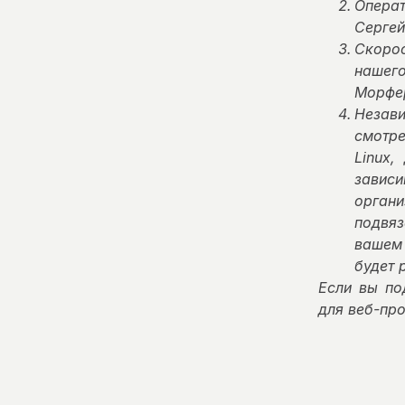
Опера
Сергей
Скоро
нашего
Морфер
Незави
смотре
Linux,
зависи
органи
подвяз
вашем
будет 
Если вы по
для веб-про