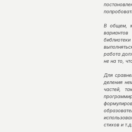
постановле
попробовать
В общем, 
вариантов
библиотеки
выполнятьс
работа дол
не на то, чт
Для сравне
деления не
частей, та
программи
формулиро
образовате
использова
стихов и т.