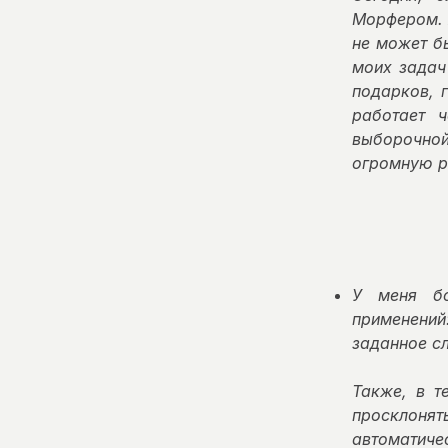
Морфером. Я
не может б
моих задач 
подарков, 
работает ч
выборочной
огромную р
У меня бо
применений:
заданное сл
Также, в т
просклоня
автоматич