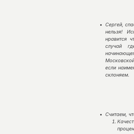
Сергей, сп
нельзя! Ис
нравится ч
случай гд
начинающе
Московской
если наиме
склоняем.
Считаем, ч
Качест
процен