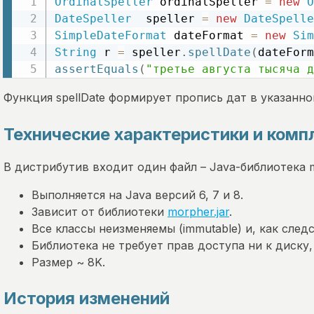
OrdinalSpeller
 ordinalSpeller 
=
new
O
DateSpeller
  speller 
=
new
DateSpelle
SimpleDateFormat
 dateFormat 
=
new
Sim
String
 r 
=
 speller
.
spellDate
(
dateForm
assertEquals
(
"третье августа тысяча д
Функция spellDate формирует пропись дат в указанн
Технические характеристики и комп
В дистрибутив входит один файл – Java-библиотека mor
Выполняется на Java версий 6, 7 и 8.
Зависит от библиотеки
morpher.jar
.
Все классы неизменяемы (immutable) и, как следс
Библиотека не требует прав доступа ни к диску, 
Размер ~ 8K.
История изменений