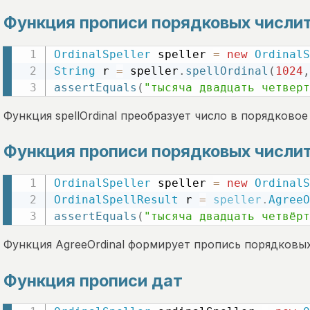
Функция прописи порядковых числи
OrdinalSpeller
 speller 
=
new
OrdinalS
String
 r 
=
 speller
.
spellOrdinal
(
1024
,
assertEquals
(
"тысяча двадцать четверт
Функция spellOrdinal преобразует число в порядковое 
Функция прописи порядковых числи
OrdinalSpeller
 speller 
=
new
OrdinalS
OrdinalSpellResult
 r 
=
speller
.
AgreeO
assertEquals
(
"тысяча двадцать четвёрт
Функция AgreeOrdinal формирует пропись порядковых
Функция прописи дат