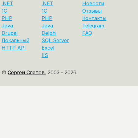
.NET
.NET
Новости
1C
1С
Отзывы
PHP
PHP
Контакты
Java
Java
Telegram
Drupal
Delphi
FAQ
Локальный
SQL Server
HTTP API
Excel
IIS
©
Сергей Слепов
,
2003 - 2026.