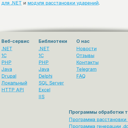
для .NET
и
модуля расстановки ударений
.
Веб-сервис
Библиотеки
О нас
.NET
.NET
Новости
1C
1С
Отзывы
PHP
PHP
Контакты
Java
Java
Telegram
Drupal
Delphi
FAQ
Локальный
SQL Server
HTTP API
Excel
IIS
Программы обработки т
Программа расстановки
Программа генерации .d