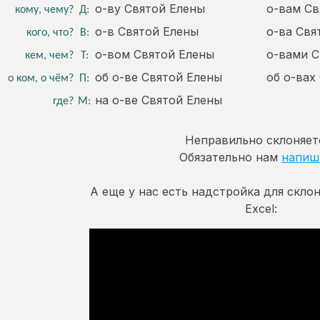
о-ву Святой Елены
о-вам Св
кому, чему?
Д:
о-в Святой Елены
о-ва Свя
кого, что?
В:
о-вом Святой Елены
о-вами С
кем, чем?
Т:
об о-ве Святой Елены
об о-вах
о ком, о чём?
П:
на о-ве Святой Елены
где?
М:
Неправильно склоняет
Обязательно нам
напиш
А еще у нас есть надстройка для скло
Excel: