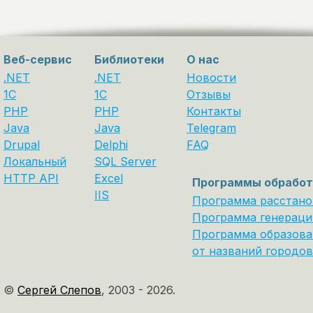
Веб-сервис
Библиотеки
О нас
.NET
.NET
Новости
1C
1С
Отзывы
PHP
PHP
Контакты
Java
Java
Telegram
Drupal
Delphi
FAQ
Локальный
SQL Server
HTTP API
Excel
Программы обработ
IIS
Программа расстано
Программа генераци
Программа образова
от названий городов
©
Сергей Слепов
,
2003 - 2026.