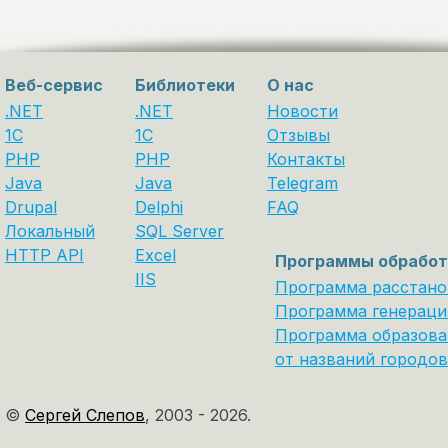
Веб-сервис
Библиотеки
О нас
.NET
.NET
Новости
1C
1С
Отзывы
PHP
PHP
Контакты
Java
Java
Telegram
Drupal
Delphi
FAQ
Локальный
SQL Server
HTTP API
Excel
Программы обработ
IIS
Программа расстано
Программа генераци
Программа образова
от названий городов
©
Сергей Слепов
,
2003 - 2026.