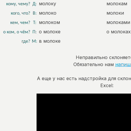
молоку
молокам
кому, чему?
Д:
молоко
молоки
кого, что?
В:
молоком
молоками
кем, чем?
Т:
о молоке
о молоках
о ком, о чём?
П:
в молоке
где?
М:
Неправильно склоняет
Обязательно нам
напиш
А еще у нас есть надстройка для скло
Excel: