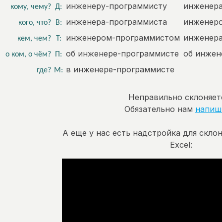
инженеру-программисту
инженер
кому, чему?
Д:
инженера-программиста
инженер
кого, что?
В:
инженером-программистом
инженер
кем, чем?
Т:
об инженере-программисте
об инжен
о ком, о чём?
П:
в инженере-программисте
где?
М:
Неправильно склоняет
Обязательно нам
напиш
А еще у нас есть надстройка для скло
Excel: