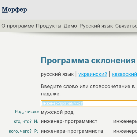
О программе
Продукты
Демо
Русский язык
Связатьс
Программа склонения
русский язык |
украинский
|
казахский
Введите слово или словосочетание в
падеже:
мужской род
Род, число:
инженер-программист
инженер
кто, что?
И:
инженера-программиста
инженер
кого, чего?
Р: