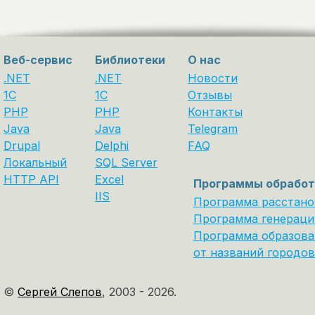
Веб-сервис
Библиотеки
О нас
.NET
.NET
Новости
1C
1С
Отзывы
PHP
PHP
Контакты
Java
Java
Telegram
Drupal
Delphi
FAQ
Локальный
SQL Server
HTTP API
Excel
Программы обработ
IIS
Программа расстано
Программа генераци
Программа образова
от названий городов
©
Сергей Слепов
,
2003 - 2026.