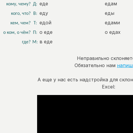
еде
едам
кому, чему?
Д:
еду
еды
кого, что?
В:
едой
едами
кем, чем?
Т:
о еде
о едах
о ком, о чём?
П:
в еде
где?
М:
Неправильно склоняет
Обязательно нам
напиш
А еще у нас есть надстройка для скло
Excel: