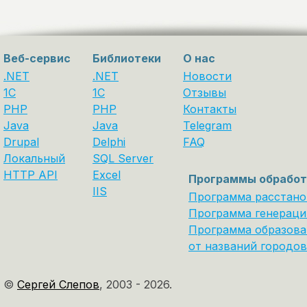
Веб-сервис
Библиотеки
О нас
.NET
.NET
Новости
1C
1С
Отзывы
PHP
PHP
Контакты
Java
Java
Telegram
Drupal
Delphi
FAQ
Локальный
SQL Server
HTTP API
Excel
Программы обработ
IIS
Программа расстано
Программа генераци
Программа образова
от названий городов
©
Сергей Слепов
,
2003 - 2026.