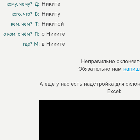
Никите
кому, чему?
Д:
Никиту
кого, что?
В:
Никитой
кем, чем?
Т:
о Никите
о ком, о чём?
П:
в Никите
где?
М:
Неправильно склоняет
Обязательно нам
напиш
А еще у нас есть надстройка для скло
Excel: