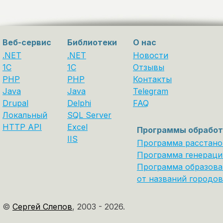
Веб-сервис
Библиотеки
О нас
.NET
.NET
Новости
1C
1С
Отзывы
PHP
PHP
Контакты
Java
Java
Telegram
Drupal
Delphi
FAQ
Локальный
SQL Server
HTTP API
Excel
Программы обработ
IIS
Программа расстано
Программа генераци
Программа образова
от названий городов
©
Сергей Слепов
,
2003 - 2026.