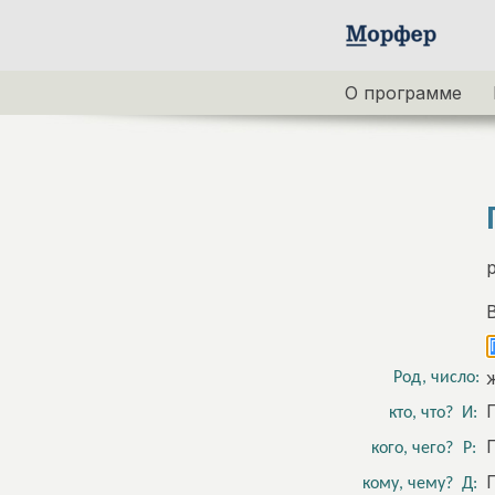
О программе
Род, число:
кто, что?
И:
кого, чего?
Р:
кому, чему?
Д: