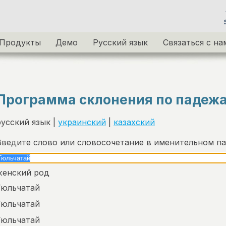
Продукты
Демо
Русский язык
Связаться с на
Программа склонения по падеж
русский язык |
украинский
|
казахский
Введите слово или словосочетание в именительном п
женский род
Гюльчатай
Гюльчатай
Гюльчатай