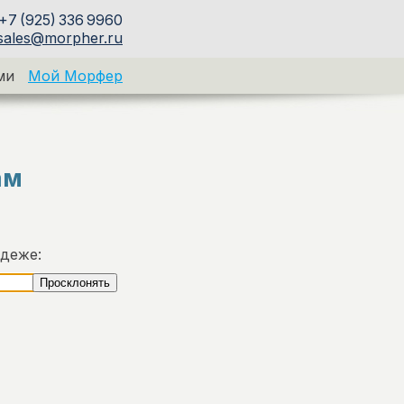
+7 (925) 336 9960
sales@morpher.ru
ми
Мой Морфер
ам
адеже: