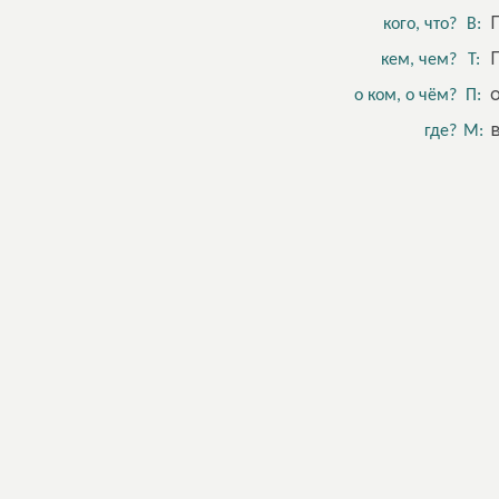
кого, что?
В:
кем, чем?
Т:
о ком, о чём?
П:
где?
М: