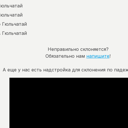
Гюльчатай
Гюльчатай
о Гюльчатай
в Гюльчатай
Неправильно склоняется?
Обязательно нам
напишите
!
А еще у нас есть надстройка для склонения по падеж