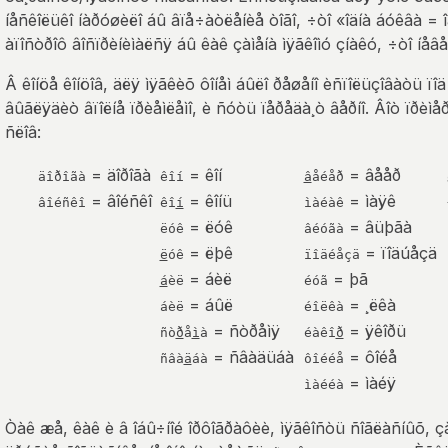
íåñêîëüêî íàðóøèëî áû âïå÷àòëåíèå òîãî, ÷òî «îäíà áóêâà = îä
àïîñòðîô âîñïðèíèìàëñÿ áû êàê çàìåíà ìÿãêîìó çíàêó, ÷òî íåâåð
Â êîíöå êîíöîâ, äëÿ ìÿãêèõ ôîíåì áûëî ðåøåíî èñïîëüçîâàòü ïî
âûãëÿäèò âïîëíå ïðèåìëåìî, è ñóòü ïåðåäà¸ò âåðíî. Âîò ïðèìå
ñëîâ:
= äîðîãà
= êîí
= âååð
äîðîãà
êîí
â
åéåð
= âîéñêî
= êîíü
= ìàÿê
âîéñêî
êî
í
ìàéàê
= ëóê
= âüþãà
ëóê
âéóãà
= ëþê
= ïîäúåçä
ë
óê
ïîäéåçä
= áèë
= þã
á
èë
éóã
= áûë
= ¸ëêà
áèë
éîëêà
= ñòðåìÿ
= ÿêîðü
ñò
ð
å
ì
à
éàêî
ð
= ñâàäüáà
= ôîéå
ñâà
ä
áà
ôîééå
= ìàéÿ
ìàééà
Òàê æå, êàê è â îáû÷íîé îðôîãðàôèè, ìÿãêîñòü ñîãëàñíûõ, 