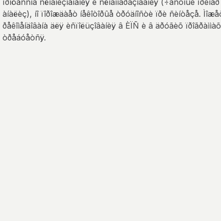
ïðîöåññîâ ñëîâîèçìåíåíèÿ è ñëîâîîáðàçîâàíèÿ (÷àñòíûé ïðèìåð
àíàëèç), íî ïîðîæäàåò íåêîòîðûå òðóäíîñòè ïðè ñèíòåçå. Ìîæ
ðåêîìåíäîâàíà äëÿ èñïîëüçîâàíèÿ â ÈÏÑ è â äðóãèõ ïðîãðàììàõ
òðåáóåòñÿ.