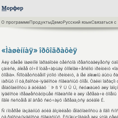
О программе
Продукты
Демо
Русский язык
Связаться с
«Ìàøèííàÿ» îðôîãðàôèÿ
Äëÿ öåëåé ìàøèííîé îáðàáîòêè òåêñòîâ ïðåäñòàâëÿåòñÿ óäî
çàïèñè, áîëåå òî÷íî îòâå÷àþùàÿ ôîíîëîãè÷åñêîìó ïðèíöèïó «îä
ôîíåìà». Ñîîòâåòñòâåííî ýòîìó ïðèíöèïó, â íåé äîëæíû áûòü 
ïàðíûõ ïî òâ¸ðäîñòè-ìÿãêîñòè ñîãëàñíûõ ôîíåì. Òàêèì îáðàçî
íåîáõîäèìîñòü â áóêâàõ ¨ Þ ß Ý Ü Û Ú, ñëóæàùèõ äëÿ îáîç
ìÿãêîñòè ïðåäøåñòâóþùåé ñîãëàñíîé è äëÿ ïåðåäà÷è ôîíåìû 
íîâîé ñèñòåìå âî âñåõ ñëó÷àÿõ ïåðåäà¸òñÿ áóêâîé É.
Ñ ïîòåðåé íàçâàííûõ áóêâ âîçíèêàåò íåîáõîäèìîñòü â íîâîì ñïî
òâ¸ðäîñòè/ìÿãêîñòè ñîãëàñíûõ. Èñïîëüçîâàíèå äëÿ ýòîé öåë