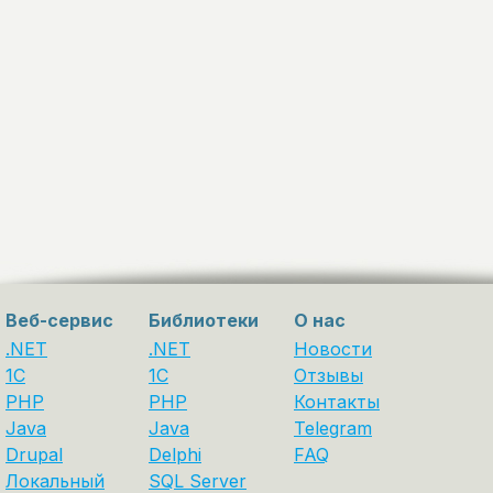
Веб-сервис
Библиотеки
О нас
.NET
.NET
Новости
1C
1С
Отзывы
PHP
PHP
Контакты
Java
Java
Telegram
Drupal
Delphi
FAQ
Локальный
SQL Server