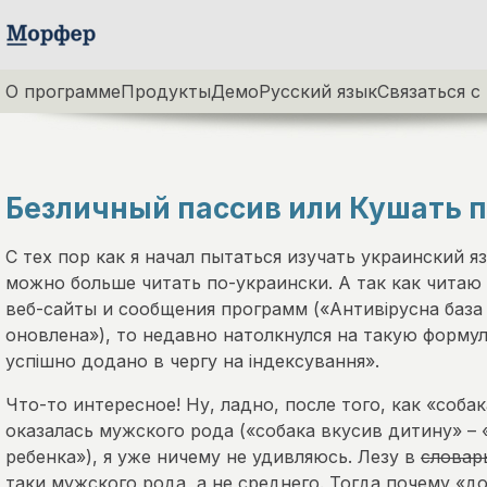
О программе
Продукты
Демо
Русский язык
Связаться с
Безличный пассив или Кушать 
С тех пор как я начал пытаться изучать украинский я
можно больше читать по-украински. А так как читаю
веб-сайты и сообщения программ («Антивірусна база
оновлена»), то недавно натолкнулся на такую форму
успішно додано в чергу на індексування».
Что-то интересное! Ну, ладно, после того, как «собак
оказалась мужского рода («собака вкусив дитину» – 
ребенка»), я уже ничему не удивляюсь. Лезу в
словар
таки мужского рода, а не среднего. Тогда почему «до