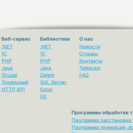
Веб-сервис
Библиотеки
О нас
.NET
.NET
Новости
1C
1С
Отзывы
PHP
PHP
Контакты
Java
Java
Telegram
Drupal
Delphi
FAQ
Локальный
SQL Server
HTTP API
Excel
IIS
Программы обработки т
Программа расстановки
Программа генерации .d