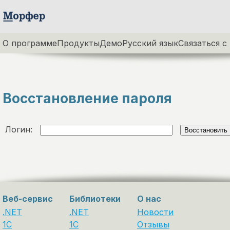
О программе
Продукты
Демо
Русский язык
Связаться с
Восстановление пароля
Логин:
Веб-сервис
Библиотеки
О нас
.NET
.NET
Новости
1C
1С
Отзывы