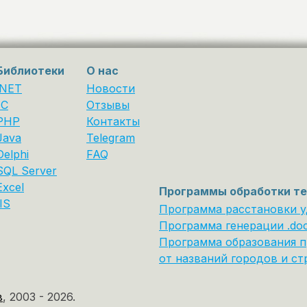
Библиотеки
О нас
.NET
Новости
1С
Отзывы
PHP
Контакты
Java
Telegram
Delphi
FAQ
SQL Server
Excel
Программы обработки те
IIS
Программа расстановки 
Программа генерации .do
Программа образования п
от названий городов и ст
в
,
2003 - 2026.