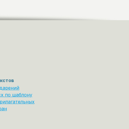
кстов
ударений
cx по шаблону
рилагательных
ран