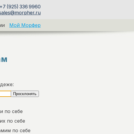
+7 (925) 336 9960
sales@morpher.ru
ми
Мой Морфер
ам
адеже:
и по себе
их по себе
амим по себе