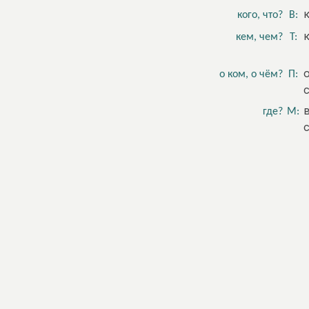
кого, что?
В:
кем, чем?
Т:
о ком, о чём?
П:
где?
М: