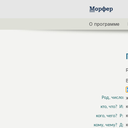
О программе
Род, число:
кто, что?
И:
кого, чего?
Р:
кому, чему?
Д: