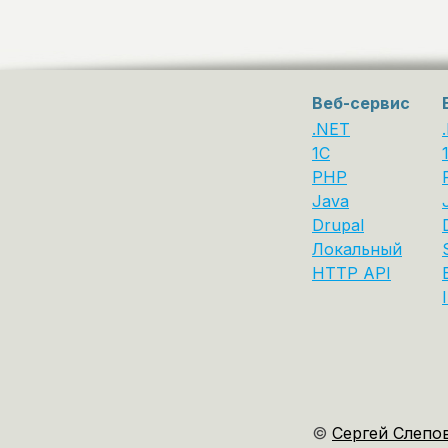
Веб-сервис
.NET
1C
PHP
Java
Drupal
Локальный
HTTP API
©
Сергей Слепо