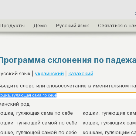
Продукты
Демо
Русский язык
Связаться с на
Программа склонения по падеж
русский язык |
украинский
|
казахский
Введите слово или словосочетание в именительном п
женский род
кошка, гуляющая сама по себе
кошки, гуляющие сам
кошки, гуляющей самой по себе
кошек, гуляющих сам
кошке, гуляющей самой по себе
кошкам, гуляющим с