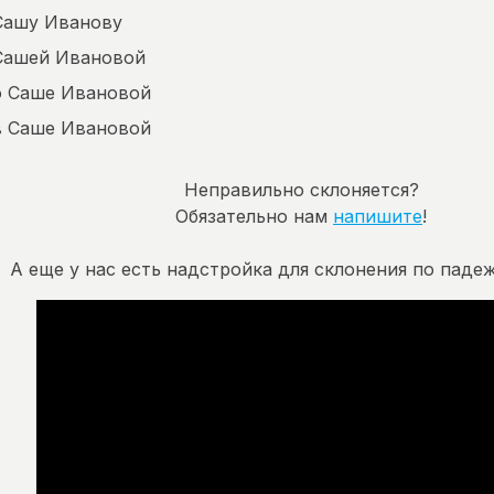
Сашу Иванову
Сашей Ивановой
о Саше Ивановой
в Саше Ивановой
Неправильно склоняется?
Обязательно нам
напишите
!
А еще у нас есть надстройка для склонения по падеж