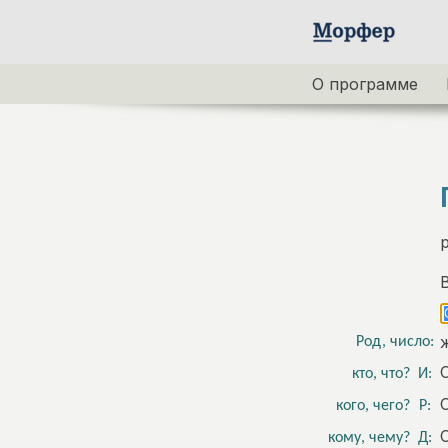
О программе
Род, число:
кто, что?
И:
кого, чего?
Р:
кому, чему?
Д: