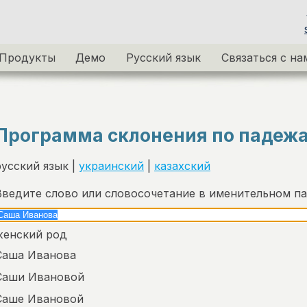
Продукты
Демо
Русский язык
Связаться с на
Программа склонения по падеж
русский язык |
украинский
|
казахский
Введите слово или словосочетание в именительном п
женский род
Саша Иванова
Саши Ивановой
Саше Ивановой