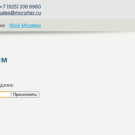
+7 (925) 336 9960
sales@morpher.ru
ми
Мой Морфер
ам
адеже: