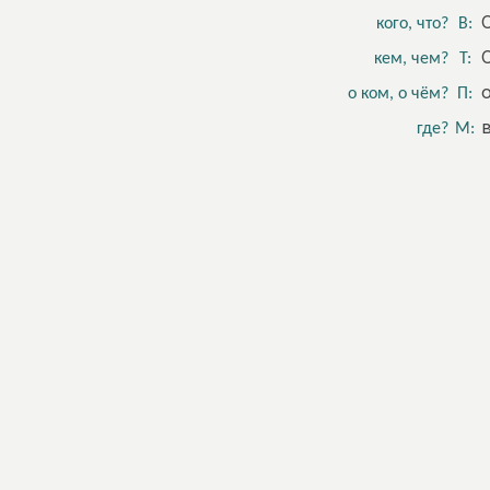
кого, что?
В:
кем, чем?
Т:
о ком, о чём?
П:
где?
М: