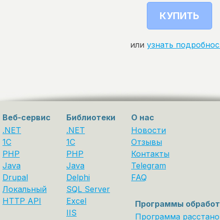
КУПИТЬ
или
узнать подробнос
Веб-сервис
Библиотеки
О нас
.NET
.NET
Новости
1C
1С
Отзывы
PHP
PHP
Контакты
Java
Java
Telegram
Drupal
Delphi
FAQ
Локальный
SQL Server
HTTP API
Excel
Программы обработ
IIS
Программа расстано