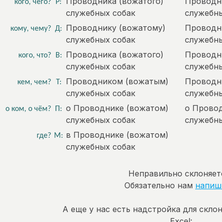
Проводника (вожатого)
Проводн
кого, чего?
Р:
служебных собак
служебны
Проводнику (вожатому)
Проводн
кому, чему?
Д:
служебных собак
служебны
Проводника (вожатого)
Проводн
кого, что?
В:
служебных собак
служебны
Проводником (вожатым)
Проводн
кем, чем?
Т:
служебных собак
служебны
о Проводнике (вожатом)
о Провод
о ком, о чём?
П:
служебных собак
служебны
в Проводнике (вожатом)
где?
М:
служебных собак
Неправильно склоняет
Обязательно нам
напиш
А еще у нас есть надстройка для скло
Excel: