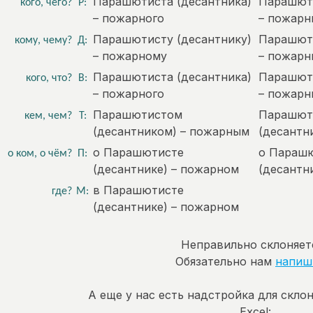
Парашютиста (десантника)
Парашюти
кого, чего?
Р:
– пожарного
– пожарн
Парашютисту (десантнику)
Парашюти
кому, чему?
Д:
– пожарному
– пожар
Парашютиста (десантника)
Парашюти
кого, что?
В:
– пожарного
– пожарн
Парашютистом
Парашют
кем, чем?
Т:
(десантником) – пожарным
(десантн
о Парашютисте
о Параш
о ком, о чём?
П:
(десантнике) – пожарном
(десантн
в Парашютисте
где?
М:
(десантнике) – пожарном
Неправильно склоняет
Обязательно нам
напиш
А еще у нас есть надстройка для скло
Excel: