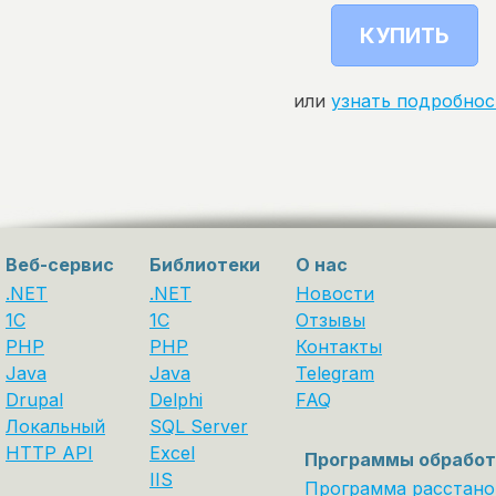
КУПИТЬ
или
узнать подробнос
Веб-сервис
Библиотеки
О нас
.NET
.NET
Новости
1C
1С
Отзывы
PHP
PHP
Контакты
Java
Java
Telegram
Drupal
Delphi
FAQ
Локальный
SQL Server
HTTP API
Excel
Программы обработ
IIS
Программа расстано