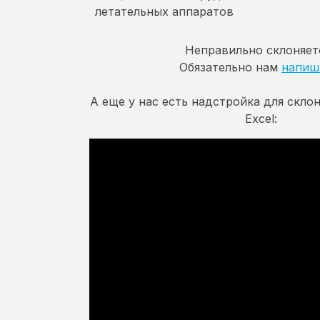
летательных аппаратов
Неправильно склоняет
Обязательно нам
напиш
А еще у нас есть надстройка для скло
Excel: