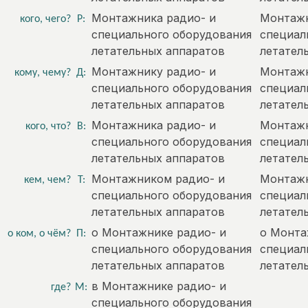
Монтажника радио- и
Монтажн
кого, чего?
Р:
специального оборудования
специал
летательных аппаратов
летател
Монтажнику радио- и
Монтажн
кому, чему?
Д:
специального оборудования
специал
летательных аппаратов
летател
Монтажника радио- и
Монтажн
кого, что?
В:
специального оборудования
специал
летательных аппаратов
летател
Монтажником радио- и
Монтажн
кем, чем?
Т:
специального оборудования
специал
летательных аппаратов
летател
о Монтажнике радио- и
о Монта
о ком, о чём?
П:
специального оборудования
специал
летательных аппаратов
летател
в Монтажнике радио- и
где?
М:
специального оборудования