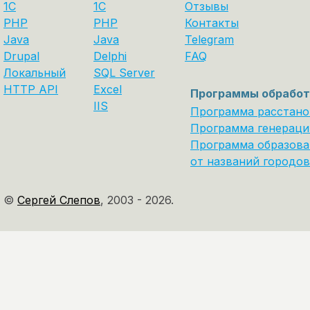
1C
1С
Отзывы
PHP
PHP
Контакты
Java
Java
Telegram
Drupal
Delphi
FAQ
Локальный
SQL Server
HTTP API
Excel
Программы обработ
IIS
Программа расстано
Программа генераци
Программа образова
от названий городов
©
Сергей Слепов
,
2003 - 2026.