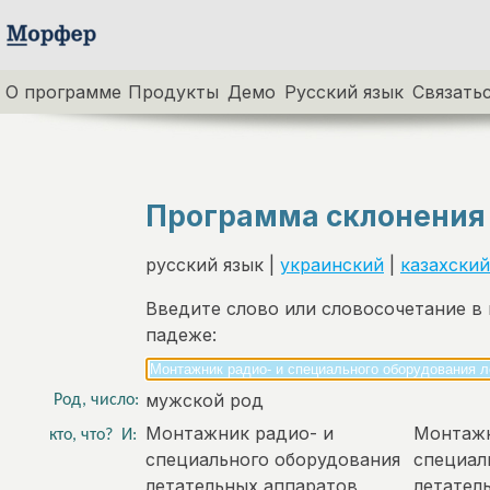
О программе
Продукты
Демо
Русский язык
Связатьс
Программа склонения
русский язык |
украинский
|
казахский
Введите слово или словосочетание в
падеже:
мужской род
Род, число:
Монтажник радио- и
Монтажн
кто, что?
И:
специального оборудования
специал
летательных аппаратов
летател