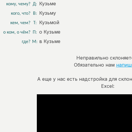
Кузьме
кому, чему?
Д:
Кузьму
кого, что?
В:
Кузьмой
кем, чем?
Т:
о Кузьме
о ком, о чём?
П:
в Кузьме
где?
М:
Неправильно склоняет
Обязательно нам
напиш
А еще у нас есть надстройка для скло
Excel: