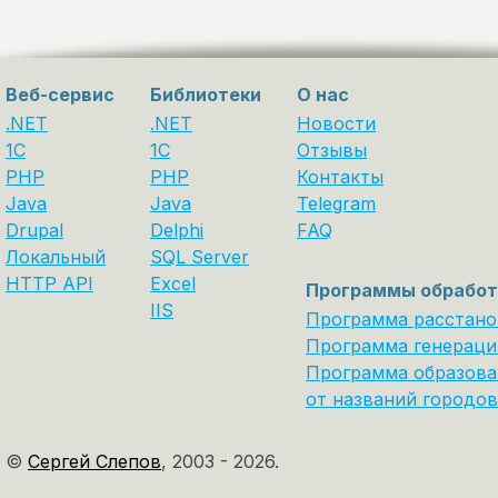
Веб-сервис
Библиотеки
О нас
.NET
.NET
Новости
1C
1С
Отзывы
PHP
PHP
Контакты
Java
Java
Telegram
Drupal
Delphi
FAQ
Локальный
SQL Server
HTTP API
Excel
Программы обработ
IIS
Программа расстано
Программа генераци
Программа образова
от названий городов
©
Сергей Слепов
,
2003 - 2026.