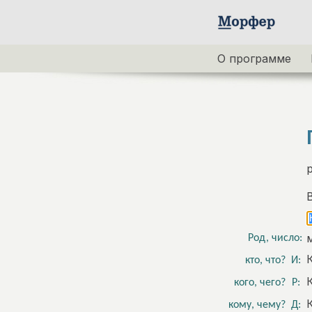
О программе
Род, число:
кто, что?
И:
кого, чего?
Р:
кому, чему?
Д: