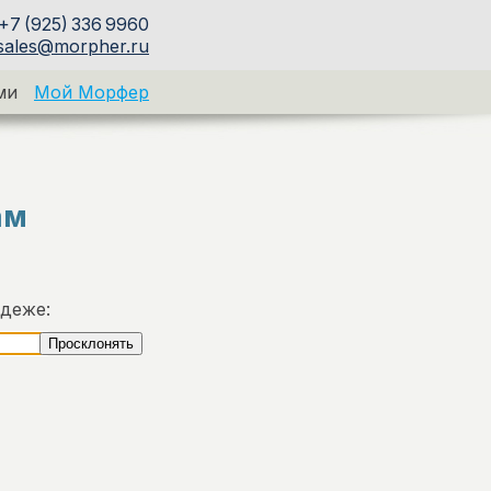
+7 (925) 336 9960
sales@morpher.ru
ми
Мой Морфер
ам
адеже: