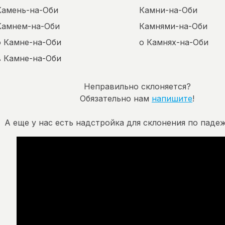
Камень-на-Оби
Камни-на-Оби
Камнем-на-Оби
Камнями-на-Оби
о Камне-на-Оби
о Камнях-на-Оби
в Камне-на-Оби
Неправильно склоняется?
Обязательно нам
напишите
!
А еще у нас есть надстройка для склонения по падеж