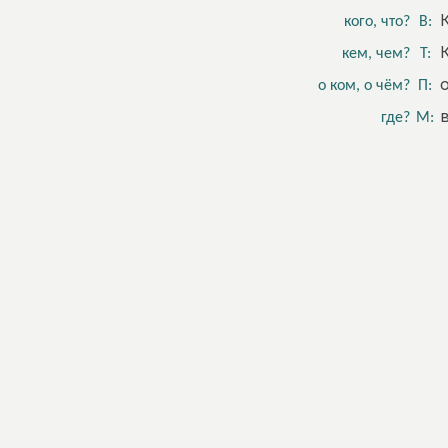
кого, что?
В:
кем, чем?
Т:
о ком, о чём?
П:
где?
М: