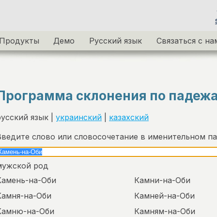
Продукты
Демо
Русский язык
Связаться с на
Программа склонения по падеж
русский язык |
украинский
|
казахский
Введите слово или словосочетание в именительном п
мужской род
Камень-на-Оби
Камни-на-Оби
Камня-на-Оби
Камней-на-Оби
Камню-на-Оби
Камням-на-Оби