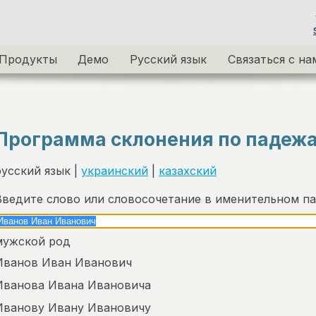
Продукты
Демо
Русский язык
Связаться с на
Программа склонения по падеж
русский язык |
украинский
|
казахский
Введите слово или словосочетание в именительном п
мужской род
Иванов Иван Иванович
Иванова Ивана Ивановича
Иванову Ивану Ивановичу