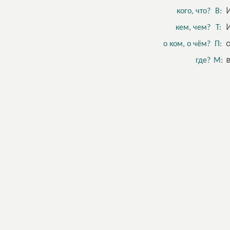
кого, что?
В:
кем, чем?
Т:
о ком, о чём?
П:
где?
М: