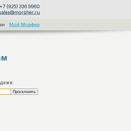
+7 (925) 336 9960
sales@morpher.ru
ми
Мой Морфер
ам
адеже: