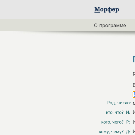
О программе
Род, число:
кто, что?
И:
кого, чего?
Р:
кому, чему?
Д: