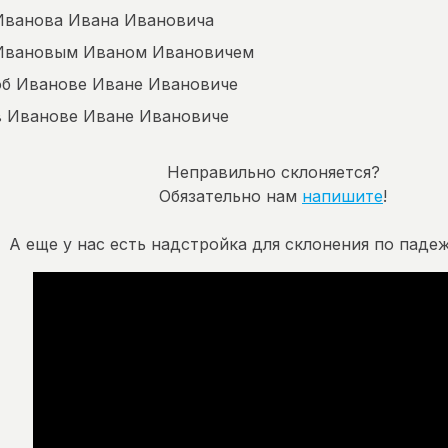
Иванова Ивана Ивановича
Ивановым Иваном Ивановичем
об Иванове Иване Ивановиче
в Иванове Иване Ивановиче
Неправильно склоняется?
Обязательно нам
напишите
!
А еще у нас есть надстройка для склонения по падеж