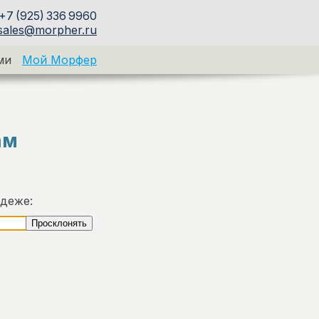
+7 (925) 336 9960
sales@morpher.ru
ми
Мой Морфер
ам
адеже: