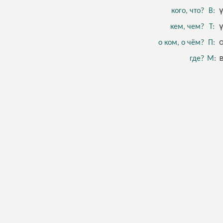
кого, что?
В:
кем, чем?
Т:
о ком, о чём?
П:
где?
М: