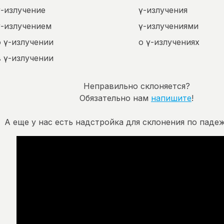
γ-излучение
γ-излучения
γ-излучением
γ-излучениями
о γ-излучении
о γ-излучениях
в γ-излучении
Неправильно склоняется?
Обязательно нам
напишите
!
А еще у нас есть надстройка для склонения по падеж