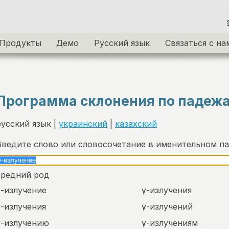
Продукты
Демо
Русский язык
Связаться с на
Программа склонения по падеж
русский язык |
украинский
|
казахский
Введите слово или словосочетание в именительном п
средний род
γ-излучение
γ-излучения
γ-излучения
γ-излучений
γ-излучению
γ-излучениям