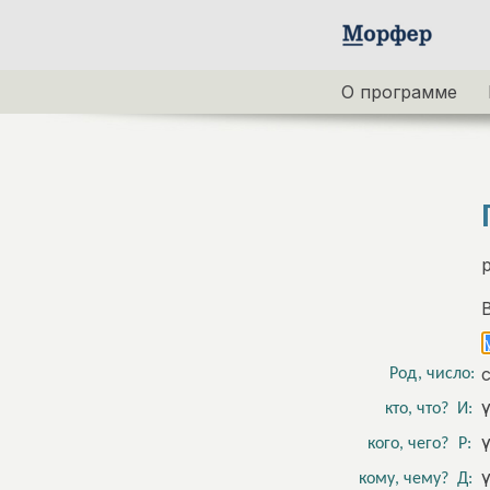
О программе
Род, число:
кто, что?
И:
кого, чего?
Р:
кому, чему?
Д: