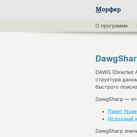
О программе
DawgShar
DAWG (Directed 
структура данны
быстрого поиска
DawgSharp — эт
Пакет Nuge
Исходный к
DawgSharp значи