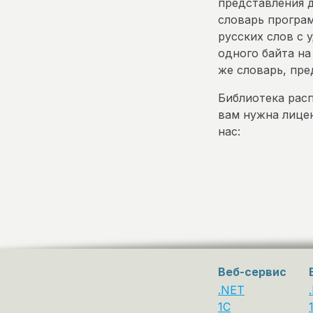
представления д
словарь програ
русских слов с 
одного байта на
же словарь, пре
Библиотека расп
вам нужна лицен
нас:
Веб-сервис
.NET
1C