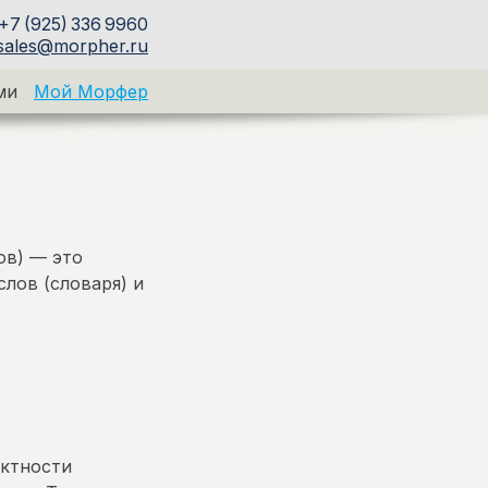
+7 (925) 336 9960
sales@morpher.ru
ми
Мой Морфер
ов) — это
лов (словаря) и
актности