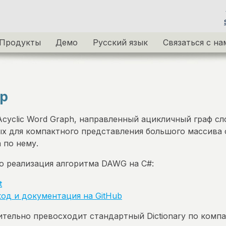
Продукты
Демо
Русский язык
Связаться с на
p
Acyclic Word Graph, направленный ацикличный граф сл
х для компактного представления большого массива с
 по нему.
о реализация алгоритма DAWG на C#:
t
од и документация на GitHub
тельно превосходит стандартный Dictionary по комп