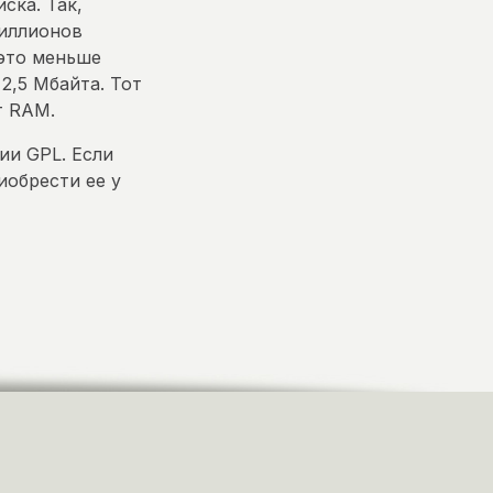
ска. Так,
миллионов
(это меньше
2,5 Мбайта. Тот
т RAM.
ии GPL. Если
иобрести ее у