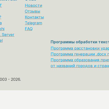
T
Новости
Отзывы
P
Контакты
a
Telegram
phi
FAQ
 Server
el
Программы обработки текс
Программа расстановки уда
Программа генерации .docx 
Программа образования при
от названий городов и стран
003 - 2026.