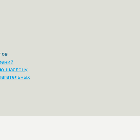
тов
рений
по шаблону
лагательных