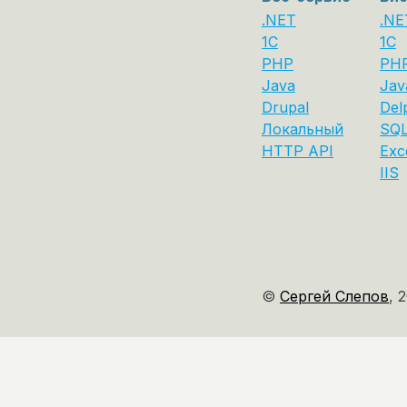
.NET
.NE
1C
1С
PHP
PH
Java
Jav
Drupal
Del
Локальный
SQL
HTTP API
Exc
IIS
©
Сергей Слепов
,
2