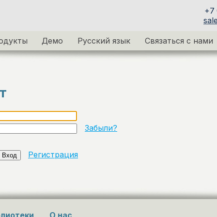
+7 
sal
одукты
Демо
Русский язык
Связаться с нами
т
Забыли?
Регистрация
лиотеки
О нас