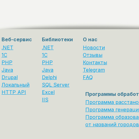
Веб-сервис
Библиотеки
О нас
.NET
.NET
Новости
1C
1С
Отзывы
PHP
PHP
Контакты
Java
Java
Telegram
Drupal
Delphi
FAQ
Локальный
SQL Server
HTTP API
Excel
Программы обработ
IIS
Программа расстано
Программа генераци
Программа образова
от названий городов