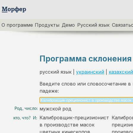
О программе
Продукты
Демо
Русский язык
Связатьс
Программа склонения
русский язык |
украинский
|
казахский
Введите слово или словосочетание в
падеже:
мужской род
Род, число:
Калибровщик-прецизионист
Калибро
кто, что?
И:
в производстве масок
прецизи
цветных кинескопов
произво