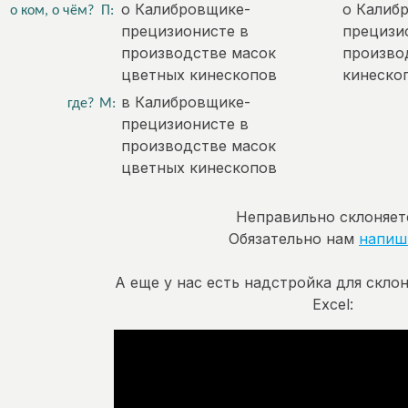
о Калибровщике-
о Калиб
о ком, о чём?
П:
прецизионисте в
прецизи
производстве масок
произво
цветных кинескопов
кинеско
в Калибровщике-
где?
М:
прецизионисте в
производстве масок
цветных кинескопов
Неправильно склоняет
Обязательно нам
напиш
А еще у нас есть надстройка для скло
Excel: